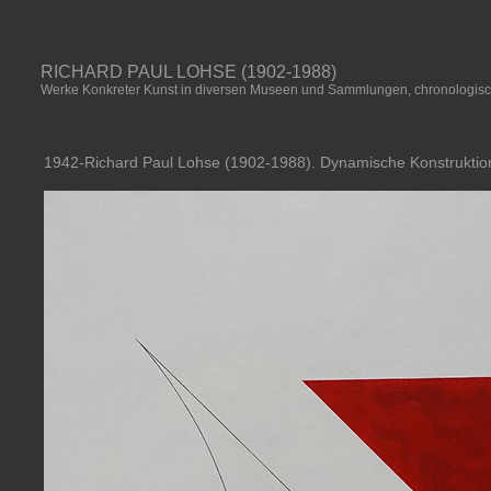
RICHARD PAUL LOHSE (1902-1988)
Werke Konkreter Kunst in diversen Museen und Sammlungen, chronologisc
1942-Richard Paul Lohse (1902-1988). Dynamische Konstruktion