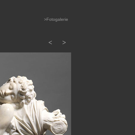
>Fotogalerie
<
>