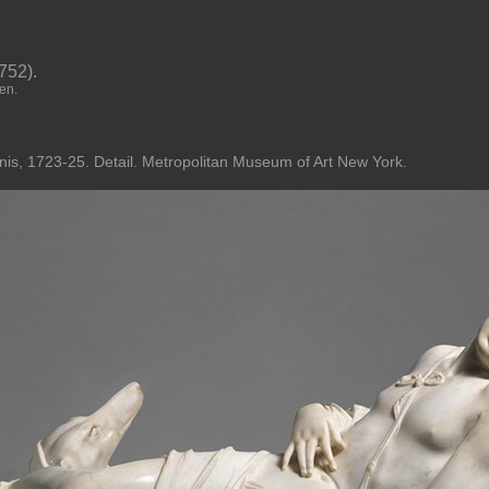
52).
en.
nis, 1723-25. Detail. Metropolitan Museum of Art New York.