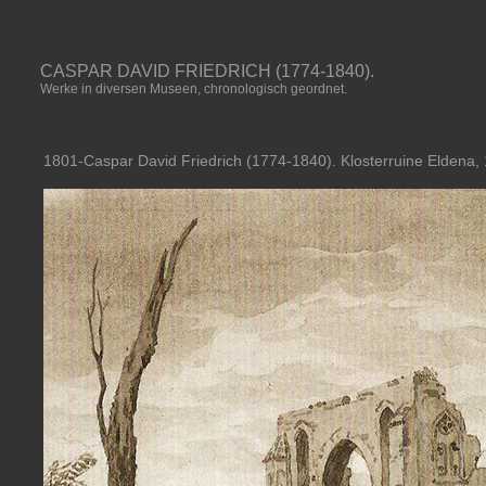
CASPAR DAVID FRIEDRICH (1774-1840).
Werke in diversen Museen, chronologisch geordnet.
1801-Caspar David Friedrich (1774-1840). Klosterruine Eldena, 