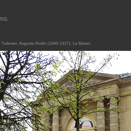
RIS.
 Tuileries. Auguste Rodin (1840-1917). Le Baiser.