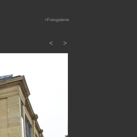
>Fotogalerie
<
>