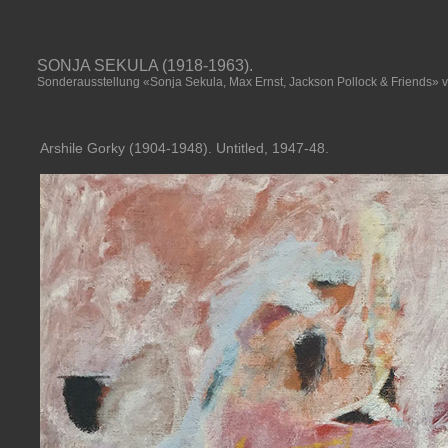
SONJA SEKULA (1918-1963).
Sonderausstellung «Sonja Sekula, Max Ernst, Jackson Pollock & Friends»
Arshile Gorky (1904-1948). Untitled, 1947-48.