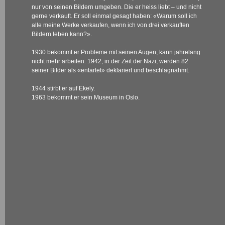
nur von seinen Bildern umgeben. Die er heiss liebt – und nicht
gerne verkauft. Er soll einmal gesagt haben: «Warum soll ich
alle meine Werke verkaufen, wenn ich von drei verkauften
Bildern leben kann?».
1930 bekommt er Probleme mit seinen Augen, kann jahrelang
nicht mehr arbeiten. 1942, in der Zeit der Nazi, werden 82
seiner Bilder als «entartet» deklariert und beschlagnahmt.
1944 stirbt er auf Ekely.
1963 bekommt er sein Museum in Oslo.