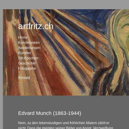
artfritz.ch
Home
Kunstmuseen
Ausstellungen
Künstler
Stil-Epochen
Geschichte
Fotogalerie
Kontakt
Edvard Munch (1863-1944)
Nein, zu den lebenslustigen und fröhlichen Malern zählt er
nicht. Dass die meisten seiner Bilder von Angst, Verzweiflung,