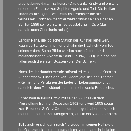
arbeitet lange daran. Es heisst «Das kranke Kind» und ensteht
unter dem Eindruck von Sophies Agonie und Tod. Die Kritiker
finden es nicht gut, – was Munchs Lebensfreude nicht
verbessert. Trotzdem macht er weiter, findet seinen eigenen
Stil, hat 1889 seine erste Einzelausstellung in Oslo (das
damals noch Christiania heisst).
Es folgt Paris, die logische Station der Künstler jener Zeit.
Kaum dort angekommen, erreicht ihn die Nachricht vom Tod
seines Vaters. Seine Bilder werden noch düsterer und
melancholischer («Nacht in Saint-Cloud», 1890). In diese Zeit
fallen auch die ersten Skizzen von «Der Schrei».
Nach der Jahrhundertwende präsentiert er seinen berühmten
«Lebensfries»: Eine Serie von Bildern, die sich den Themen
«Keimen und Verglühen der Liebe», «Lebensangst» und,
natürlich, dem Tod widmet – einmal mehr wenig Erbauliches.
Er hat zwar in Berlin Erfolg mit seinen 22 Fries-Bildern
(Ausstellung Berliner Sezession 1902) und wird 1908 sogar
zum Ritter des St.Olav-Ordens ernannt, gerät aber persönlich
mehr und mehr in Schwierigkeiten, läuft in ein Alkoholproblem.
1916 zieht er sich ganz nach Norwegen in seinen Hof Ekely
bei Oslo zurück, lebt dort spartanisch, vereinsamt, in Isolation,