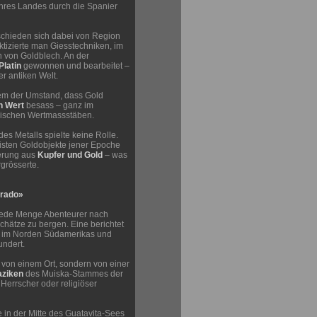
ihres Landes durch die Spanier
schieden sich dabei von Region
tizierte man Giesstechniken, im
von Goldblech. An der
Platin
gewonnen und bearbeitet –
er antiken Welt.
lem der Umstand, dass Gold
n Wert
besass – ganz im
ischen Wertmassstäben.
es Metalls spielte keine Rolle.
sten Goldobjekte jener Epoche
ierung aus
Kupfer und Gold
– was
grösserte.
orado»
jede Menge Abenteurer nach
chätze zu bergen. Eine berichtet
im Norden Südamerikas und
undert.
 von einem Ort, sondern von einer
aziken
des Muiska-Stammes der
 Herrscher oder religiöser
e in der Mitte des Guatavita-Sees