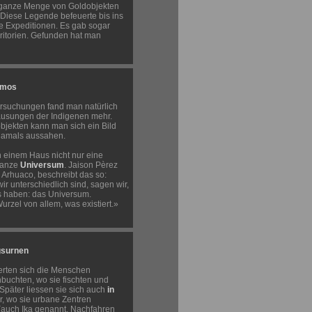
 ganze Menge von Goldobjekten
 Diese Legende befeuerte bis ins
he Expeditionen. Es gab sogar
rritorien. Gefunden hat man
smos
rsuchungen fand man natürlich
ausungen der Indigenen mehr.
bjekten kann man sich ein Bild
damals aussahen.
 einem Haus nicht nur eine
ganze
Universum
. Jaison Pèrez
r Arhuaco, beschreibt das so:
ir unterschiedlich sind, sagen wir,
s haben: das Universum.
rzel von allem, was existiert.»
gsurnen
ierten sich die Menschen
buchten, wo sie fischten und
 Später liessen sie sich auch
in
r, wo sie urbane Zentren
auch Ika genannt, Nachfahren