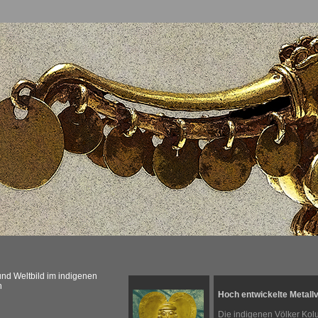
und Weltbild im indigenen
h
Hoch entwickelte Metall
Die indigenen Völker Kol