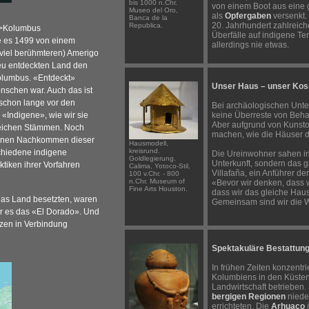
bis 1000 n.Chr.
von einem Boot aus eine
Museo del Oro,
als
Opfergaben
versenkt.
Banca de la
20. Jahrhundert zahlreic
Republica.
>Kolumbus
Überfälle auf indigene Te
e es 1499 von einem
allerdings nie etwas.
viel berühmteren) Amerigo
eu entdeckten Land den
lumbus. «Entdeckt»
Unser Haus – unser Ko
enschen war. Auch das ist
n schon lange vor den
Bei archäologischen Unte
«Indigene», wie wir sie
keine Überreste von Beh
Aber aufgrund von Kunsto
reichen Stämmen. Noch
machen, wie die Häuser 
llionen Nachkommen dieser
Hausmodell,
kreisrund.
schiedene indigene
Die Ureinwohner sahen in
Goldlegierung.
Unterkunft, sondern das 
tiken ihrer Vorfahren
Calima, Yotoco-Stil,
Villafaña, ein Anführer de
100 v.Chr. - 800
n.Chr. Museum of
«Bevor wir denken, dass w
Fine Arts Houston.
dass wir das gleiche Hau
das Land besetzten, waren
Gemeinsam sind wir die Wu
war es das «El Dorado». Und
tzen in Verbindung
Spektakuläre Bestattun
In frühen Zeiten konzentr
Kolumbiens in den Küsten
Landwirtschaft betrieben.
bergigen Regionen
niede
errichteten. Die
Arhuaco
(