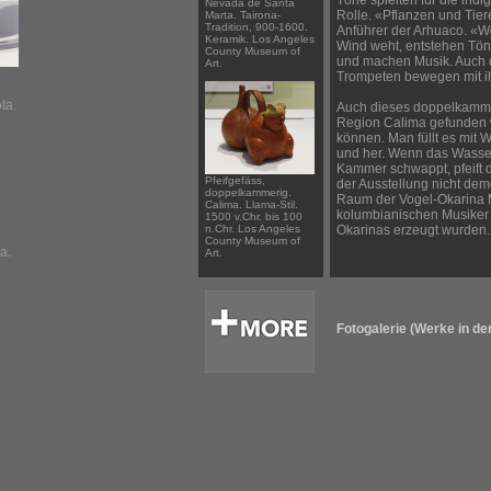
Töne spielten für die ind
Nevada de Santa
Rolle. «Pflanzen und Tie
Marta. Tairona-
Tradition, 900-1600.
Anführer der Arhuaco. «W
Keramik. Los Angeles
Wind weht, entstehen Töne
County Museum of
und machen Musik. Auch 
Art.
Trompeten bewegen mit i
ta.
Auch dieses doppelkamm
Region Calima gefunden 
können. Man füllt es mit
und her. Wenn das Wasser
Kammer schwappt, pfeift 
Pfeifgefäss,
der Ausstellung nicht dem
doppelkammerig.
Raum der Vogel-Okarina 
Calima. Llama-Stil.
kolumbianischen Musiker 
1500 v.Chr. bis 100
n.Chr. Los Angeles
Okarinas erzeugt wurden.
County Museum of
a.
Art.
Fotogalerie (Werke in de