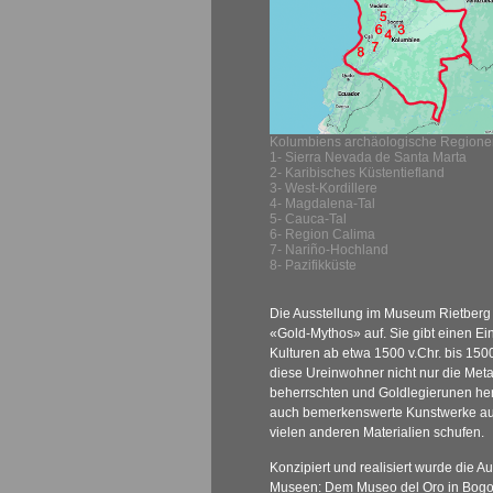
Kolumbiens archäologische Regione
1- Sierra Nevada de Santa Marta
2- Karibisches Küstentiefland
3- West-Kordillere
4- Magdalena-Tal
5- Cauca-Tal
6- Region Calima
7- Nariño-Hochland
8- Pazifikküste
Die Ausstellung im Museum Rietberg
«Gold-Mythos» auf. Sie gibt einen Ein
Kulturen ab etwa 1500 v.Chr. bis 1500
diese Ureinwohner nicht nur die Meta
beherrschten und Goldlegierunen her
auch bemerkenswerte Kunstwerke au
vielen anderen Materialien schufen.
Konzipiert und realisiert wurde die 
Museen: Dem Museo del Oro in Bogo