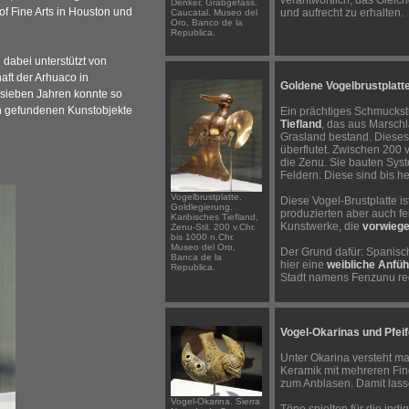
verantwortlich, das Gleic
Denker. Grabgefäss.
 Fine Arts in Houston und
und aufrecht zu erhalten.
Caucatal. Museo del
Oro, Banco de la
Republica.
dabei unterstützt von
aft der Arhuaco in
Goldene Vogelbrustplatt
 sieben Jahren konnte so
n gefundenen Kunstobjekte
Ein prächtiges Schmucks
Tiefland
, das aus Marsc
Grasland bestand. Dieses
überflutet. Zwischen 200 v
die Zenu. Sie bauten Sy
Feldern. Diese sind bis he
Vogelbrustplatte.
Diese Vogel-Brustplatte is
Goldlegierung.
produzierten aber auch fe
Karibisches Tiefland,
Kunstwerke, die
vorwieg
Zenu-Stil. 200 v.Chr.
bis 1000 n.Chr.
Museo del Oro,
Der Grund dafür: Spanisc
Banca de la
hier eine
weibliche Anfüh
Republica.
Stadt namens Fenzunu reg
Vogel-Okarinas und Pfei
Unter Okarina versteht m
Keramik mit mehreren Fi
zum Anblasen. Damit lass
Vogel-Okarina. Sierra