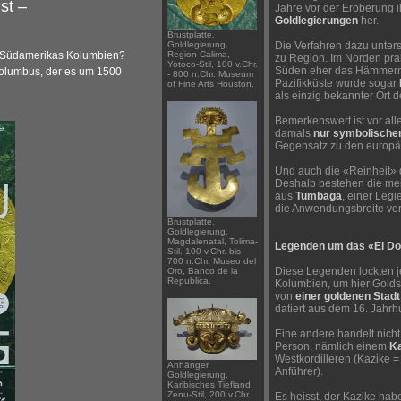
st –
Jahre vor der Eroberung 
Goldlegierungen
her.
Brustplatte.
Goldlegierung.
Die Verfahren dazu unter
n Südamerikas Kolumbien?
Region Calima,
zu Region. Im Norden prak
Yotoco-Stil, 100 v.Chr.
Süden eher das Hämmern 
olumbus, der es um 1500
- 800 n.Chr. Museum
Pazifikküste wurde sogar
of Fine Arts Houston.
als einzig bekannter Ort d
Bemerkenswert ist vor al
damals
nur symbolische
Gegensatz zu den europä
Und auch die «Reinheit» d
Deshalb bestehen die mei
aus
Tumbaga
, einer Leg
die Anwendungsbreite ver
Brustplatte.
Goldlegierung.
Magdalenatal, Tolima-
Legenden um das «El D
Stil. 100 v.Chr. bis
700 n.Chr. Museo del
Diese Legenden lockten 
Oro, Banco de la
Republica.
Kolumbien, um hier Golds
von
einer goldenen Stadt
datiert aus dem 16. Jahrh
Eine andere handelt nicht
Person, nämlich einem
K
Westkordilleren (Kazike =
Anhänger,
Anführer).
Goldlegierung.
Karibisches Tiefland,
Zenu-Stil, 200 v.Chr.
Es heisst, der Kazike hab