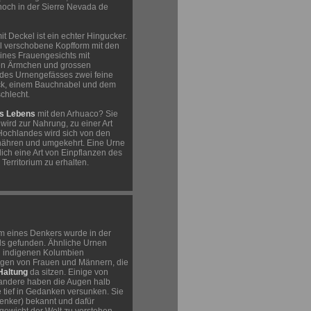
noch in der Sierre Nevada de
it Deckel ist ein echter Hingucker.
al verschobene Kopfform mit den
ines Frauengesichts mit
en Ärmchen und grossen
l des Urnengefässes zwei feine
ck, einem Bauchnabel und dem
schlecht.
s Lebens
mit den Arhuaco? Sie
wird zur Nahrung, zu einer Art
Hochlandes wird sich von den
nähren und umgekehrt. Eine Urne
lich eine Art von Einpflanzen des
erritorium zu erhalten.
m eines Denkers wurde in der
ls gefunden. Ähnliche Urnen
 indigenen Kolumbien
ungen von Frauen und Männern, die
Haltung
da sitzen. Einige von
 andere haben die Augen halb
e tief in Gedanken versunken. Sie
enker) bekannt und dafür