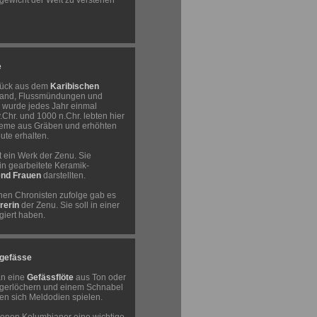
hgewicht der Welt zu verstehen
e
tück aus dem
Karibischen
hland, Flussmündungen und
 wurde jedes Jahr einmal
.Chr. und 1000 n.Chr. lebten hier
steme aus Gräben und erhöhten
ute erhalten.
t ein Werk der Zenu. Sie
in gearbeitete Keramik-
end Frauen
darstellten.
hen Chronisten zufolge gab es
rerin
der Zenu. Sie soll in einer
iert haben.
fgefässe
an eine
Gefässflöte
aus Ton oder
ngerlöchern und einem Schnabel
en sich Meldodien spielen.