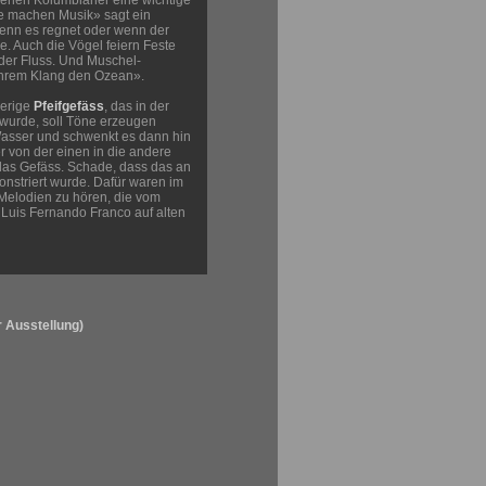
igenen Kolumbianer eine wichtige
re machen Musik» sagt ein
enn es regnet oder wenn der
. Auch die Vögel feiern Feste
der Fluss. Und Muschel-
hrem Klang den Ozean».
erige
Pfeifgefäss
, das in der
wurde, soll Töne erzeugen
 Wasser und schwenkt es dann hin
 von der einen in die andere
das Gefäss. Schade, dass das an
onstriert wurde. Dafür waren im
Melodien zu hören, die vom
Luis Fernando Franco auf alten
r Ausstellung)