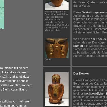
der Tairona) leben heute 
Santa Marta.
Bestattungsurne in
Diese
Bestattungsurne
m
Form einer weiblichen
Auffallend die proportion
Figur, mit Deckel.
filigranen Einkerbungen e
Keramik. Sierra
Nevada de Santa
Ohrenschmuck, mit dünn
Marta, 200-900 n.Chr.
Bracelets; im unteren Tei
Los Angeles County
Beinchen mit Fussschmu
Museum of Art.
n
stilisierten weiblichen Ge
Was passiert
am Ende de
sehen das so: Der Körper 
Samen
. Ein Mensch des 
Samen des Tieflandes er
zu bestatten bedeutet folg
Samens, um das gesamte T
Detail.
 räumt nun mit diesem
blick in die indigenen
Der Denker
 n.Chr. und zeigt, dass
Dieses Grabgefäss in For
llverarbeitung perfekt
Bergregion des Cauca-Ta
stellen konnten, sondern
wurden aber im gesamten
s Stein, Keramik und
geschaffen. Mit Darstell
in einer
nachdenklichen 
ihnen kauen Kokablätter,
geschlossen, als seien si
Ausstellung von mehreren
sind als «pensadores» (D
tá, dem Los Angeles