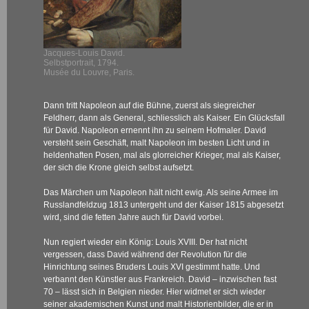
Jacques-Louis David.
Selbstportrait, 1794.
Musée du Louvre, Paris.
Dann tritt Napoleon auf die Bühne, zuerst als siegreicher
Feldherr, dann als General, schliesslich als Kaiser. Ein Glücksfall
für David. Napoleon ernennt ihn zu seinem Hofmaler. David
versteht sein Geschäft, malt Napoleon im besten Licht und in
heldenhaften Posen, mal als glorreicher Krieger, mal als Kaiser,
der sich die Krone gleich selbst aufsetzt.
Das Märchen um
Napoleon hält nicht ewig. Als seine Armee im
Russlandfeldzug 1813 untergeht und der Kaiser 1815 abgesetzt
wird, sind die fetten Jahre auch für David vorbei.
Nun regiert wieder ein König: Louis XVIII. Der hat nicht
vergessen, dass David während der Revolution für die
Hinrichtung seines Bruders Louis XVI gestimmt hatte. Und
verbannt den Künstler aus Frankreich. David – inzwischen fast
70 – lässt sich in Belgien nieder. Hier widmet er sich wieder
seiner akademischen Kunst und malt Historienbilder, die er in