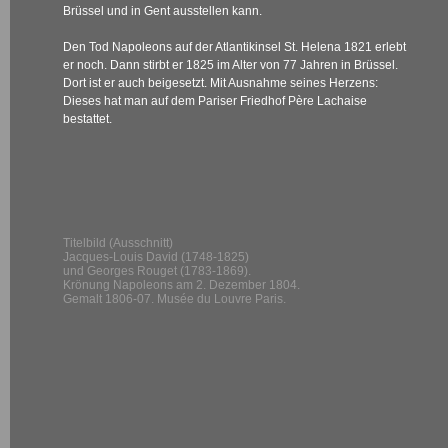
Brüssel und in Gent ausstellen kann.
Den Tod Napoleons auf der Atlantikinsel St. Helena 1821 erlebt
er noch. Dann stirbt er 1825 im Alter von 77 Jahren in Brüssel.
Dort ist er auch beigesetzt. Mit Ausnahme seines Herzens:
Dieses hat man auf dem Pariser Friedhof Père Lachaise
bestattet.
Titelbild (Ausschnitt)
Jacques-Louis David (1748-1825)
und Georges Rouget (1783-1869).
Krönung Napoleons am 2. Dezember 1804.
Gemalt 1806-07. Musée du Louvre Paris.