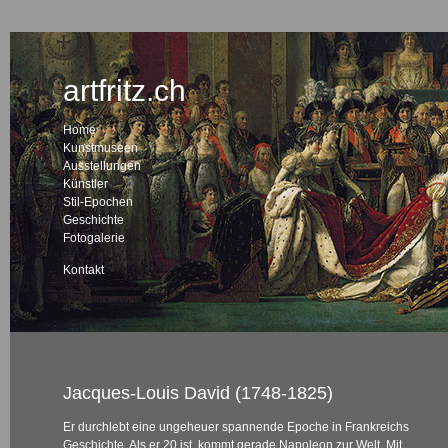
artfritz.ch
Home
Kunstmuseen
Ausstellungen
Künstler
Stil-Epochen
Geschichte
Fotogalerie
Kontakt
Jacques-Louis David (1748-1825)
Er durchlebt eine ungeheuer spannende Epoche in Frankreichs
Geschichte. Als er 20 ist, kommt gerade Napoleon zur Welt. Mit