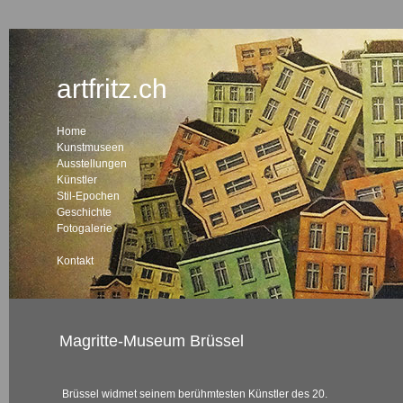
artfritz.ch
Home
Kunstmuseen
Ausstellungen
Künstler
Stil-Epochen
Geschichte
Fotogalerie
Kontakt
Magritte-Museum Brüssel
Brüssel widmet seinem berühmtesten Künstler des 20.