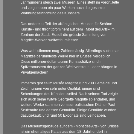
Jahrhunderts gleich zwei Museen. Eines steht im Vorort Jette
und zeigt neben ein paar Werken auch die gesamte
Wohnungseinrichtung des Künstlers.
Das andere ist Teil der «Königlichen Museen für Schöne
Künste» und thront prominent auf dem «Mont des Arts» im
Zentrum der Stadt. Es soll die grösste Sammlung von
Magritte-Werken weltweit umfassen.
Was wohl stimmen mag. Zahlenmässig. Allerdings sucht man
Magrittes berühmteste Werke hier in Brüssel vergeblich.
Diese millionen-dollar-teuren Kunstschätze sind in
Spitzenmuseen der ganzen Welt verstreut – oder hängen in
Privatgemächern.
Immerhin gibt es im Musée Magritte rund 200 Gemälde und
Zeichnungen von sehr guter Qualität. Einige sind
Schenkungen des Künstlers selbst. Nach seinem Tod zeigte
sich auch seine Witwe Georgette Magritte splendabel, und
weitere Werke stammen vom surrealistischen Dichter Paul
Scutenaire und dessen Gemahlin. Einige Gemälde wurden
dazugekauft, und rund 50 Exponate sind Leihgaben.
Das Museumsgebäude auf dem «Mont des Arts» von Brüssel
ist ein ehemaliges Palais aus dem 18. Jahrhundert in