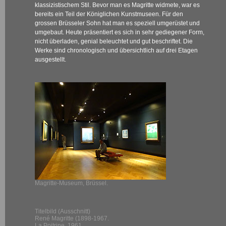
klassizistischem Stil. Bevor man es Magritte widmete, war es
bereits ein Teil der Königlichen Kunstmuseen. Für den
grossen Brüsseler Sohn hat man es speziell umgerüstet und
umgebaut. Heute präsentiert es sich in sehr gediegener Form,
nicht überladen, genial beleuchtet und gut beschriftet. Die
Werke sind chronologisch und übersichtlich auf drei Etagen
ausgestellt.
Magritte-Museum, Brüssel.
Titelbild (Ausschnitt)
René Magritte (1898-1967.
La Poitrine, 1961.