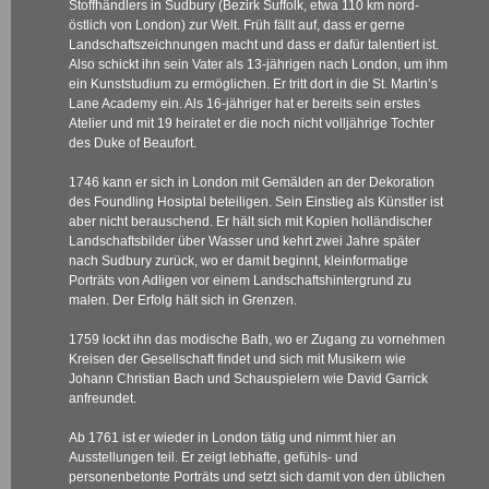
Stoffhändlers in Sudbury (Bezirk Suffolk, etwa 110 km nord-
östlich von London) zur Welt. Früh fällt auf, dass er gerne
Landschaftszeichnungen macht und dass er dafür talentiert ist.
Also schickt ihn sein Vater als 13-jährigen nach London, um ihm
ein Kunststudium zu ermöglichen. Er tritt dort in die St. Martin’s
Lane Academy ein. Als 16-jähriger hat er bereits sein erstes
Atelier und mit 19 heiratet er die noch nicht volljährige Tochter
des Duke of Beaufort.
1746 kann er sich in London mit Gemälden an der Dekoration
des Foundling Hosiptal beteiligen. Sein Einstieg als Künstler ist
aber nicht berauschend. Er hält sich mit Kopien holländischer
Landschaftsbilder über Wasser und kehrt zwei Jahre später
nach Sudbury zurück, wo er damit beginnt, kleinformatige
Porträts von Adligen vor einem Landschaftshintergrund zu
malen. Der Erfolg hält sich in Grenzen.
1759 lockt ihn das modische Bath, wo er Zugang zu vornehmen
Kreisen der Gesellschaft findet und sich mit Musikern wie
Johann Christian Bach und Schauspielern wie David Garrick
anfreundet.
Ab 1761 ist er wieder in London tätig und nimmt hier an
Ausstellungen teil. Er zeigt lebhafte, gefühls- und
personenbetonte Porträts und setzt sich damit von den üblichen