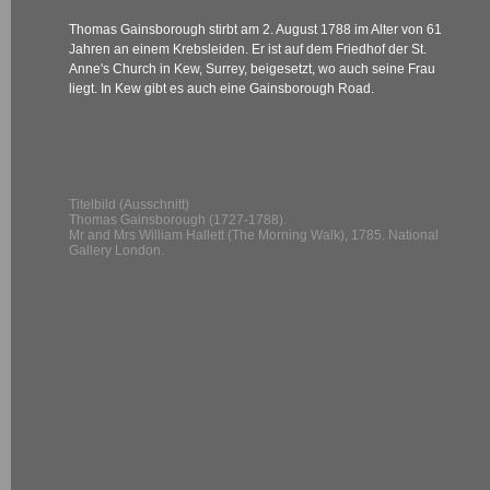
Thomas Gainsborough stirbt am 2. August 1788 im Alter von 61
Jahren an einem Krebsleiden. Er ist auf dem Friedhof der St.
Anne's Church in Kew, Surrey, beigesetzt, wo auch seine Frau
liegt. In Kew gibt es auch eine Gainsborough Road.
Titelbild (Ausschnitt)
Thomas Gainsborough (1727-1788).
Mr and Mrs William Hallett (The Morning Walk), 1785. National
Gallery London.