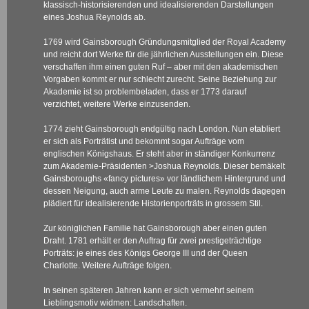
klassisch-historisierenden und idealisierenden Darstellungen
eines Joshua Reynolds ab.
1769 wird Gainsborough Gründungsmitglied der Royal Academy
und reicht dort Werke für die jährlichen Ausstellungen ein. Diese
verschaffen ihm einen guten Ruf – aber mit den akademischen
Vorgaben kommt er nur schlecht zurecht. Seine Beziehung zur
Akademie ist so problembeladen, dass er 1773 darauf
verzichtet, weitere Werke einzusenden.
1774 zieht Gainsborough endgültig nach London. Nun etabliert
er sich als Porträtist und bekommt sogar Aufträge vom
englischen Königshaus. Er steht aber in ständiger Konkurrenz
zum Akademie-Präsidenten
>Joshua Reynolds
. Dieser bemäkelt
Gainsboroughs «fancy pictures» vor ländlichem Hintergrund und
dessen Neigung, auch arme Leute zu malen. Reynolds dagegen
plädiert für idealisierende Historienporträts in grossem Stil.
Zur königlichen Familie hat Gainsborough aber einen guten
Draht. 1781 erhält er den Auftrag für zwei prestigeträchtige
Porträts: je eines des Königs George III und der Queen
Charlotte. Weitere Aufträge folgen.
In seinen späteren Jahren kann er sich vermehrt seinem
Lieblingsmotiv widmen: Landschaften.