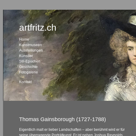
artfritz.ch
Home
Kunstmuseen
Ausstellungen
Künstler
Stil-Epochen
Geschichte
Fotogalerie
Kontakt
Thomas Gainsborough (1727-1788)
Eigentlich malt er lieber Landschaften – aber berühmt wird er für
seine überragende Porträtkunst. Er ist neben Joshua Reynolds