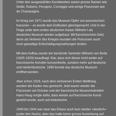
Unter den ausgewählten Kunstwerken waren grosse Namen wie
Giotto, Rubens, Perugino, Correggio und einige Franzosen wie
de Champaigne.
Im Krieg von 1871 wurde das Museum Opfer von preussischen
Kanonen – es wurde dem Erdboden gleichgemacht. Und in der
Folge unter dem ersten deutschen Kaiser Wilhelm I als
deutsches Museum wieder aufgebaut. Mit französischem Geld,
denn als Verlierer des Krieges mussten die Franzosen auch
noch gewaltige Entschädigungszahlungen leisten.
Mit dem Aufbau wurde der berühmte Sammler Wilhelm von Bode
(1845-1929) beauftragt. Klar, dass sich dieser nicht weiter auf
französische Künstler konzentrierte, sondern mehr auf deutsche
und niederländische. 1890 konnte das deutsche Museum
eröffnet werden.
Aber schon 1918, nach dem verlorenen Ersten Weltkrieg,
wurden die Karten neu gemischt. Jetzt waren wieder die
Franzosen am Drücker und der französische Museumsdirektor
Hans Haug sorgte dafür, dass wieder auf französische Kunst
gesetzt wurde, auch auf elsässische.
1940 bis 1944 war zwar das Elsass auch kurz wieder «deutsch»
(unter den Nazis), aber das hatte keine grosse Auswirkung auf