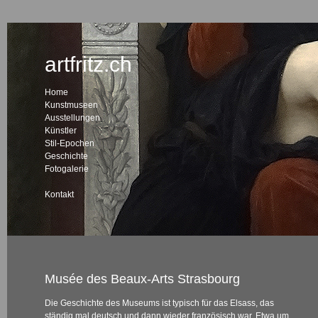
artfritz.ch
Home
Kunstmuseen
Ausstellungen
Künstler
Stil-Epochen
Geschichte
Fotogalerie
Kontakt
Musée des Beaux-Arts Strasbourg
Die Geschichte des Museums ist typisch für das Elsass, das
ständig mal deutsch und dann wieder französisch war. Etwa um