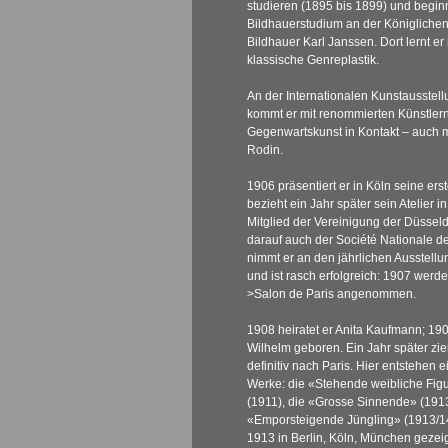
studieren (1895 bis 1899) und begin
Bildhauerstudium an der Königliche
Bildhauer Karl Janssen. Dort lernt er
klassische Genreplastik.
An der Internationalen Kunstausstel
kommt er mit renommierten Künstler
Gegenwartskunst in Kontakt – auch 
Rodin
.
1906 präsentiert er in Köln seine er
bezieht ein Jahr später sein Atelier i
Mitglied der Vereinigung der Düsseld
darauf auch der Société Nationale de
nimmt er an den jährlichen Ausstellu
und ist rasch erfolgreich: 1907 werd
>Salon de Paris
angenommen.
1908 heiratet er Anita Kaufmann; 19
Wilhelm geboren. Ein Jahr später zieh
definitiv nach Paris. Hier entstehen e
Werke: die «Stehende weibliche Fig
(1911), die «Grosse Sinnende» (191
«Emporsteigende Jüngling» (1913/1
1913 in Berlin, Köln, München gezei