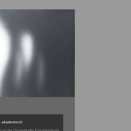
– akademisch
 an der Düsseldorfer Kunstakademie