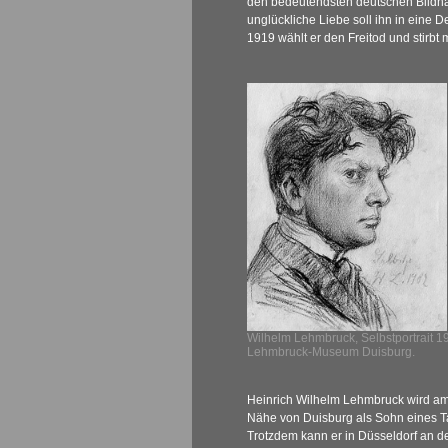
den bedeutendsten deutschen Bildh
unglückliche Liebe soll ihn in eine 
1919 wählt er den Freitod und stirbt 
Wilhelm Lehmbruck, Selbstportrait 1
Lehmbruck-Museum Duisburg.
Heinrich Wilhelm Lehmbruck wird am
Nähe von Duisburg als Sohn eines T
Trotzdem kann er in Düsseldorf an 