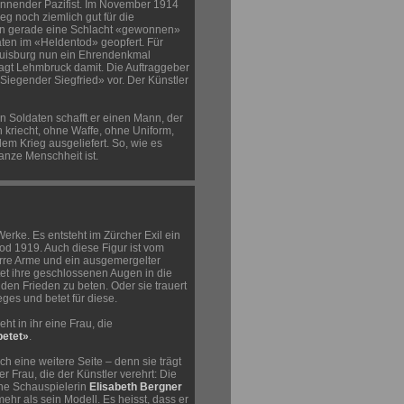
ennender Pazifist. Im November 1914
ieg noch ziemlich gut für die
en gerade eine Schlacht «gewonnen»
aten im «Heldentod» geopfert. Für
 Duisburg nun ein Ehrendenkmal
ragt Lehmbruck damit. Die Auftraggeber
 «Siegender Siegfried» vor. Der Künstler
en Soldaten schafft er einen Mann, der
n kriecht, ohne Waffe, ohne Uniform,
em Krieg ausgeliefert. So, wie es
anze Menschheit ist.
Werke. Es entsteht im Zürcher Exil ein
tod 1919. Auch diese Figur ist vom
rre Arme und ein ausgemergelter
tet ihre geschlossenen Augen in die
r den Frieden zu beten. Oder sie trauert
ges und betet für diese.
eht in ihr eine Frau, die
betet»
.
ch eine weitere Seite – denn sie trägt
r Frau, die der Künstler verehrt: Die
sche Schauspielerin
Elisabeth Bergner
mehr als sein Modell. Es heisst, dass er