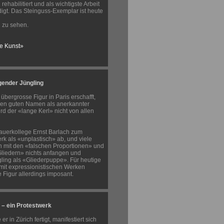
ehabilitiert und als wichtigste Arbeit
igt. Das Steinguss-Exemplar ist heute
n
zu sehen.
te Kunst»
gender Jüngling
bergrosse Figur in Paris erschafft,
einen guten Namen als anerkannter
rd der «lange Kerl» nicht von allen
auerkollege Ernst Barlach zum
rk als «unplastisch» ab, und viele
 mit den «falschen Proportionen» und
liedern» nichts anfangen und
ling als «Gliederpuppe». Für heutige
 mit expressionistischen Werken
ie Figur allerdings imposant.
 – ein Protestwerk
 er in Zürich fertigt, manifestiert sich