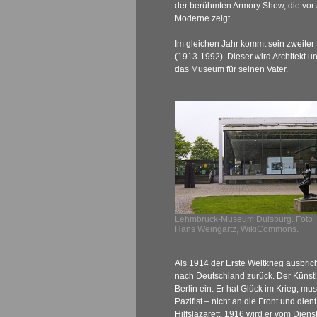
der berühmten Armory Show, die vor 
Moderne zeigt.
Im gleichen Jahr kommt sein zweiter
(1913-1992). Dieser wird Architekt u
das Museum für seinen Vater.
Lehmbruck-Museum Duisburg. Foto
Hans Weingartz, WikiCommons.
Als 1914 der Erste Weltkrieg ausbri
nach Deutschland zurück. Der Künstler 
Berlin ein. Er hat Glück im Krieg, m
Pazifist – nicht an die Front und dien
Hilfslazarett. 1916 wird er vom Diens