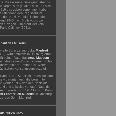
habe. Da sie seine Zuneigung aber nicht
eine Depression gefallen sein und sich
 1919 das Leben genommen haben.
eiratet dann den Regisseur Paul
n den Nazis verfolgt, fliehen die
 und 1940 nach Hollywood, wo
n einzigen Film dreht, der kein
«Paris Calling» (1941).
d baut das Museum
zweite Sohn Lehmbrucks,
Manfred
2), wird Architekt. In Duisburg erhält
für seinen Vater das
neue Museum
ren, das seine Wurzeln in einem schon
nstverein hat. Lehmbruck-Werke
ädtischen Kunstmuseum gezeigt.
 verliert das Städtische Kunstmuseum
ke – darunter auch die berühmte
e werden 1937 von den Nazis als
rkt und teilweise verkauft. Nach dem
seum wieder, und 1964 kann im Kant-
elm-Lehmbruck-Museum
in Duisburg
baut von Sohn Manfred.
aus Zürich 2025