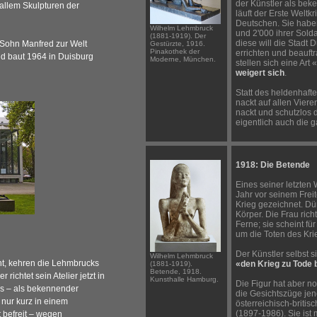
der Künstler als bek
allem Skulpturen der
läuft der Erste Weltkr
Deutschen. Sie hab
Wilhelm Lehmbruck
und 2'000 ihrer Sold
(1881-1919). Der
diese will die Stadt
 Sohn Manfred zur Welt
Gestürzte, 1916.
Pinakothek der
errichten und beauft
nd baut 1964 in Duisburg
Moderne, München.
stellen sich eine Art
weigert sich
.
Statt des heldenhaft
nackt auf allen Viere
nackt und schutzlos d
eigentlich auch die g
1918: Die Betende
Eines seiner letzten 
Jahr vor seinem Frei
Krieg gezeichnet. Dü
Körper. Die Frau rich
Ferne; sie scheint fü
um die Toten des Krie
Der Künstler selbst si
Wilhelm Lehmbruck
cht, kehren die Lehmbrucks
«den Krieg zu Tode 
(1881-1919).
Betende, 1918.
richtet sein Atelier jetzt in
Kunsthalle Hamburg.
Die Figur hat aber no
uss – als bekennender
die Gesichtszüge jene
t nur kurz in einem
österreichisch-briti
(1897-1986). Sie ist 
t befreit – wegen