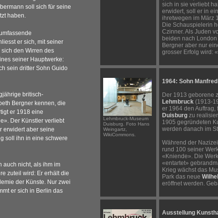
sich in sie verliebt 
ebermann
soll sich für seine
erwidert, soll er in 
tzt haben.
ihretwegen im März
Die Schauspielerin h
Czinner. Als Juden vo
 umfassende
beiden nach London
iesst er sich, mit seiner
Bergner aber nur eine
 sich den Wirren des
grosser Erfolg wird: 
eines seiner Hauptwerke:
h sein dritter Sohn Guido
1964: Sohn Manfre
jährige britisch-
Der 1913 geborene 
Lehmbruck
(1913-199
abeth Bergner kennen, die
er 1964 den Auftrag, 
tigt er 1918 eine
Duisburg
zu realisie
Lehmbruck-Museum
». Der Künstler verliebt
1905 gegründeten Ku
Duisburg. Foto Hans
werden danach im St
r erwidert aber seine
Weingartz,
WikiCommons.
 soll ihn in eine schwere
Während der Nazizeit
rund 100 seiner Wer
«Kniende». Die Werk
«entartet» gebrandma
 auch nicht, als ihm im
Krieg wächst das Mu
 zuteil wird: Er erhält die
Park das neue
Wilh
demie der Künste. Nur zwei
eröffnet werden. Ge
mt er sich in Berlin das
Ausstellung Kunsth