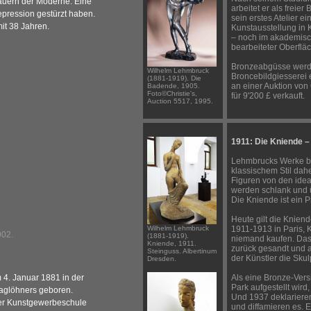
auern der Moderne. Eine
arbeitet er als freier
Depression gestürzt haben.
sein erstes Atelier ei
mit 38 Jahren.
Kunstausstellung in 
– noch im akademisch
bearbeiteter Oberflä
Bronzeabgüsse werde
Wilhelm Lehmbruck
Broncebildgiesserei 
(1881-1919). Die
an einer Auktion von
Badende, 1905.
Foto©Christie's,
für 9'200 £ verkauft.
Auction 5517, 1995.
1911: Die Kniende –
Lehmbrucks Werke b
klassischem Stil dah
Figuren von den idea
werden schlank und 
Die Kniende ist ein 
Heute gilt die Kniend
Wilhelm Lehmbruck
1911-1913 in Paris, K
902.
(1881-1919).
niemand kaufen. Das
Kniende, 1911.
zurück gesandt und a
Steinguss. Albertinum
der Künstler die Skul
Dresden.
 4. Januar 1881 in der
Als eine Bronze-Vers
Park aufgestellt wird
aglöhners geboren.
Und 1937 deklarieren
der Kunstgewerbeschule
und diffamieren es. E