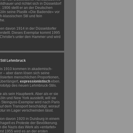
 Bildhauer und richtet sich in Düsseldorf
n. 1906 stellt er an der Deutschen
Köln seine Plastik «Die Badende» vor
-klassischen Stil und fein
che.
n davon 1914 in der Düsseldorfer
erstellt. Dieses Exemplar kommt 1995
 Christie's unter den Hammer und wird
 Stil Lehmbruck
is 1910 kommen in akademisch-
er – aber dann lösen sich seine
lisierten menschlichen Proportionen,
überlängert,
expressionistisch
eben.
Prototyp des neuen Lehmbruck-Stils.
e als sein Hauptwerk. Aber als er sie
öln und New York ausstellt, will sie
 Steinguss-Exemplar wird nach Paris
uf dem Transport beschädigt, worauf
ptur im Lager verschwinden lässt.
ion davon 1920 in Duisburg in einem
, hagelt es Proteste der Bevölkerung.
 die Nazis das Werk als «entartet»
rst 1955 wird es an der ersten