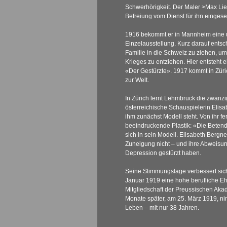
Schwerhörigkeit.
Der Maler >Max Li
Befreiung vom Dienst für ihn eingese
1916 bekommt er in Mannheim eine
Einzelausstellung. Kurz darauf entschl
Familie in die Schweiz zu ziehen, um
Krieges zu entziehen. Hier entsteht 
«Der Gestürzte». 1917 kommt in Züric
zur Welt.
In Zürich lernt Lehmbruck die zwanzig
österreichische Schauspielerin Elis
ihm zunächst Modell steht. Von ihr fer
beeindruckende Plastik: «Die Betende
sich in sein Modell. Elisabeth Bergne
Zuneigung nicht – und ihre Abweisung
Depression gestürzt haben.
Seine Stimmungslage verbessert sich
Januar 1919 eine hohe berufliche Ehre
Mitgliedschaft der Preussischen Aka
Monate später, am 25. März 1919, nim
Leben – mit nur 38 Jahren.