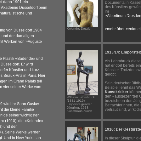
nt dann 1901 ein
Documenta in Kassel r
des Künstlers gewürd
n Akademie Düsseldorf beim
im
 naturalistische und
>Albertinum Dresde
Kniende, Detail.
>mehr über «entarte
lung von Düsseldorf 1904
n und der damaligen
mit Werken von
>Auguste
1913/14: Emporstei
ste Plastik «Badende» und
Als Lehmbruck diese ü
n Düsseldorf. Er wird
hat er dort bereits 
orfer Künstler und kurz
Künstler. Trotzdem wi
gelobt.
s Beaux-Arts in Paris. Hier
ngen im Grand Palais teil
Sein deutscher Bildh
en vier seiner Werke vom
Beispiel lehnt das We
Kunstkritiker
können
den «ausgezehrten G
Wilhelm Lehmbruck
bezeichnen den Jüng
(1881-1919).
09 wird ihr Sohn Gustav
Emporsteigender
BetrachterInnen, die
Jüngling, 1913.
t die kleine Familie
vertraut sind, wirkt d
Kunsthaus Zürich.
inige seiner wichtigsten
ur» (1910), die «Kniende»
3) und der
1916: Der Gestürzte
4). Seine Werke werden
gt. Und in New York – an
In dieser Skulptur, die