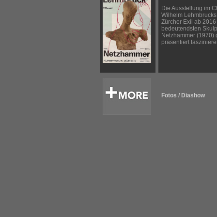
Die Ausstellung im C
Wilhelm Lehmbrucks
Zürcher Exil ab 2016
bedeutendsten Skulp
Netzhammer (1970) g
präsentiert faszinier
Fotos / Diashow