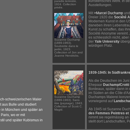
künstlerisches Werk. In d
paradis terrestre,
1924. Collection
Ausstellungen.
privée.
Mit
>Marcel Duchamp
un
Dreier 1920 die
Société 
Modernen Kunst in den USA
daneben ihren Lebenstra
Kunst zu schaffen, das ih
Société Anonyme vereint.
es schliesslich nicht, ab
Suzanne Duchamp
der
Yale University
überg
(1889-1963).
würdigen Platz.
Soubrette dans le
jardin, 1923.
Collection of Jon and
Joanne Hendricks.
1939-1945: In Südfrankr
Als die Deutschen im Juni
Ehepaar
Duchamp/Crotti
Bordeaux, später dann in 
im Süden an die Côte d'Az
Duchamps Malerei konzentr
Suzanne Duchamp
sch-schweizerischen Maler
(1889-1963). Sans
vorwiegend auf
Landscha
titre (paysage), 1943.
t aus Bulle und studiert
Collection of Scott C.
Ab 1945 ist Suzanne Duc
 in München und später an
Magid.
des Femmes Peintres et 
Paris, wo er mit
nimmt sie regelmässig an 
til und später Kubismus in
stellt dort Landschaften, 