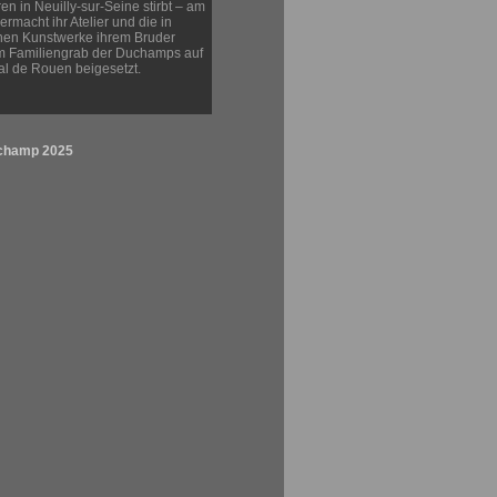
en in Neuilly-sur-Seine stirbt – am
rmacht ihr Atelier und die in
nen Kunstwerke ihrem Bruder
im Familiengrab der Duchamps auf
l de Rouen beigesetzt.
uchamp 2025