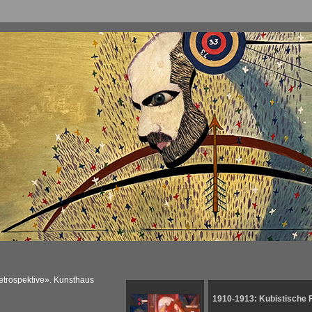
trospektive». Kunsthaus
1910-1913: Kubistische