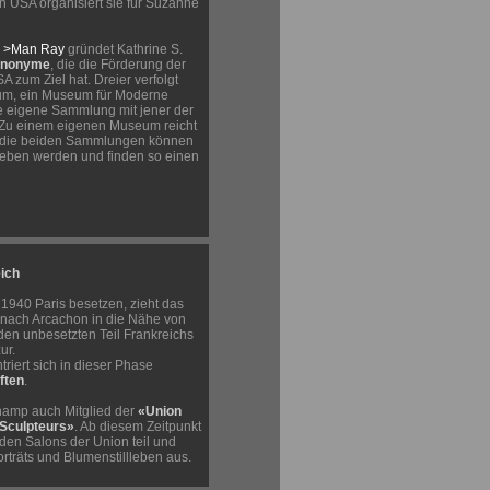
en USA organisiert sie für Suzanne
d
>Man Ray
gründet Kathrine S.
Anonyme
, die die Förderung der
 zum Ziel hat. Dreier verfolgt
um, ein Museum für Moderne
re eigene Sammlung mit jener der
 Zu einem eigenen Museum reicht
er die beiden Sammlungen können
eben werden und finden so einen
eich
 1940 Paris besetzen, zieht das
nach Arcachon in die Nähe von
den unbesetzten Teil Frankreichs
ur.
iert sich in dieser Phase
ften
.
hamp auch Mitglied der
«Union
Sculpteurs»
. Ab diesem Zeitpunkt
den Salons der Union teil und
Porträts und Blumenstillleben aus.