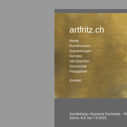
artfritz.ch
Home
Kunstmuseen
Ausstellungen
Künstler
Stil-Epochen
Geschichte
Fotogalerie
Kontakt
Ausstellung «Suzanne Duchamp – Re
Zürich, 6.6. bis 7.9.2025.