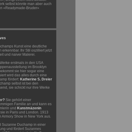
rk selbst könnte man aber auch
ren «Readymade-Bruder»
ives
uchamps Kunst eine deutliche
rkennbar. Ihr Stil oszilliert jetzt
it und naiver Malerei.
Werke erstmals in den USA
uppenausstellung im Brooklyn
ekommt sie hier sogar eine
iert wird das alles durch eine
amp fördert:
Katherine S. Dreier
hamp selbst ist bei den
end, sie schickt nur ihre Werke
er?
Sie gehört einer
mmigen Familie an und kann es
mmlerin und
Kunstmäzenin
t sie in Paris und London. 1913
ten Armory Show in New York aus.
und Suzanne Duchamp in einer
hung und fördert Suzannes