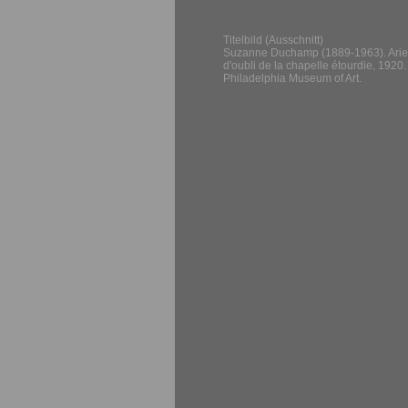
Titelbild (Ausschnitt)
Suzanne Duchamp (1889-1963). Arie
d'oubli de la chapelle étourdie, 1920.
Philadelphia Museum of Art.