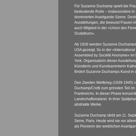
Für Suzanne Duchamp spielt die Frau 
bedeutende Rolle – insbesondere in
dominierten Avantgarde-Szene. Desh
Ausstellungen, die bewusst Frauen in 
auch Mitglied in der «Union des Fem
Sculpteurs».
Ab 1926 werden Suzanne Duchamps A
USA gezeigt. So in der «International
Assembled by Société Anonyme» im
York. Organisatorin dieser Ausstellun
Künstlerin und Kunstsammlerin Kather
fördert Suzanne Duchamps Kunst in
Den Zweiten Weltkrieg (1939-1945) v
Duchamp/Crotti zum grössten Teil i
Frankreichs. In dieser Phase konzent
Landschaftsmalerei. In ihrer Spätpha
abstrakte Werke.
Suzanne Duchamp stirbt am 11. Septe
Seine, Paris. Heute wird sie vor alle
als Pionierin der weiblichen Avant