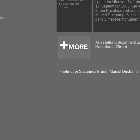
1961. Musée des
später im Alter von 74 Jahr
Beaux-Arts de
11. September 1963. Sie ve
Rouen.
ihrem Nachlass verbliebe
Marcel Duchamp. Sie ist 
tte
dem Cimetière monumenta
Ausstellung Suzanne D
Kunsthaus Zürich
>mehr über Suzannes Bruder Marcel Duchamp