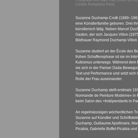
Fotografie von Man Ray (1890-1976)
Centre Pompidou Paris.
Suzanne Duchamp-Crotti (1889–1963)
eine Künstlerfamilie geboren. Drei ih
künstlerisch tätig. Neben Marcel Du
Gaston, der sich Jacques Villon (187
Bildhauer Raymond Duchamp-Villon 
Suzanne studiert an der École des Be
frühen Schaffensphase ist sie im Int
Kubismus unterwegs. Während dem Er
sie sich in der Pariser Dada-Bewegun
Text und Performance und setzt sich m
Rolle der Frau auseinander.
Suzanne Duchamp stellt erstmals 191
Normande de Peinture Moderne» in
beim Salon des
>Indépendants in Par
An regelmässsigen wöchentlichen Treff
Suzanne auf Künstler und Schriftstel
Duchamp, Guillaume Apollinaire, Mar
Picabia, Gabrielle Buffet-Picabia und 