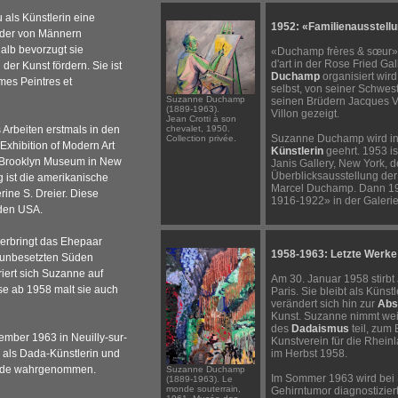
als Künstlerin eine
1952: «Familienausstell
 der von Männern
alb bevorzugt sie
«Duchamp frères & sœur» 
d'art in der Rose Fried Ga
der Kunst fördern. Sie ist
Duchamp
organisiert wir
mes Peintres et
selbst, von seiner Schw
Suzanne Duchamp
seinen Brüdern Jacques 
(1889-1963).
Villon gezeigt.
Jean Crotti à son
rbeiten erstmals in den
chevalet, 1950.
Suzanne Duchamp wird in d
Collection privée.
 Exhibition of Modern Art
Künstlerin
geehrt. 1953 is
 Brooklyn Museum in New
Janis Gallery, New York, d
Überblicksausstellung de
g ist die amerikanische
Marcel Duchamp. Dann 19
ine S. Dreier. Diese
1916-1922» in der Galerie d
 den USA.
erbringt das Ehepaar
1958-1963: Letzte Werke
m unbesetzten Süden
riert sich Suzanne auf
Am 30. Januar 1958 stirbt 
se ab 1958 malt sie auch
Paris. Sie bleibt als Künstl
verändert sich hin zur
Abs
Kunst. Suzanne nimmt wei
des
Dadaismus
teil, zum
mber 1963 in Neuilly-sur-
Kunstverein für die Rhein
m als Dada-Künstlerin und
im Herbst 1958.
garde wahrgenommen.
Suzanne Duchamp
Im Sommer 1963 wird bei
(1889-1963). Le
monde souterrain,
Gehirntumor diagnostizier