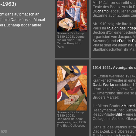
Mit 16 Jahren schreibt s
-1963)
Ecole des Beaux-Arts in R
Duchamp
lebt zu jener Zei
ht ganz automatisch an
Suzanne auch Zugang zur 
rühmte Dadakünstler Marcel
Ab 1910 zeigt sie ihre frü
cel Duchamp
ist der ältere
Paris im
>Salon des Indé
Section d'Or, einer bede
Suzanne Duchamp
organisiert von Jacques Vi
(1889-1963). Jeune
fille au chien, 1912.
Suzanne) und
>Francis Pi
Centre Pompidou
Phase sind vor allem häus
Paris.
Stadtlandschaften, ihr Mals
1914-1921: Avantgarde 
Im Ersten Weltkrieg 1914-
Krankenschwester in einem 
Dada-Werke
entstehen 19
deux seuls éloignés». Das 
– Hintergrund sind die s
Bruders Marcel:
Ihr älterer Bruder
>Marcel
Readymade-Kunst. Suzann
Suzanne Duchamp
Ready-Made-
Bild
– eine 
(1889-1963).
Collage mit Alufolie, Glas
Radiation de deux
seuls éloignés, 1916.
The Blutt Collection.
Der Titel des Werkes ist zi
Dada-Zeit. Die Übersetzun
1925.
Teilchen, die sich entferne