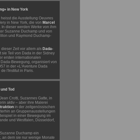
ung» in New York
heisst die Ausstellung Oeuvres
llery in New York, die von
Marcel
d. In dieser werden Werke von ihm
ester Suzanne Duchamp und von
Villon und Raymond Duchamp-
ieser Zeit vor allem als
Dada-
t sie Teil von Dada in der Sidney
er ersten internationalen
r Dada-Bewegung, organisiert von
57 in der «L'Aventure Dada
e l'Institut in Paris.
 und Tod
Jean Crotti, Suzannes Gatte, in
erin aktiv – aber ihre Malerei
traktion
in der zeitgenössischen
terhin an Gruppenausstellungen
 Beispiel in einer Bewegung im
lande und Westfalen, Düsseldorf,
 Suzanne Duchamp ein
t, an dem sie nur wenige Monate