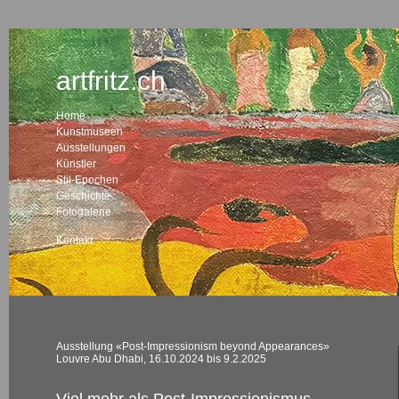
artfritz.ch
Home
Kunstmuseen
Ausstellungen
Künstler
Stil-Epochen
Geschichte
Fotogalerie
Kontakt
Ausstellung «Post-Impressionism beyond Appearances»
Louvre Abu Dhabi, 16.10.2024 bis 9.2.2025