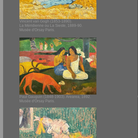
Vincent van Gogh (1853-1890).
La Méridienne ou La Sieste, 1889-90.
Musée d'Orsay Paris.
Paul Gauguin (1848-1903). Arearea, 1892.
Musée d'Orsay Paris.