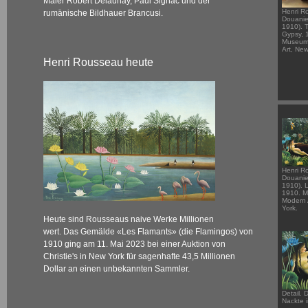
Maler Robert Delaunay, Paul Signac und der
Henri R
rumänische Bildhauer Brancusi.
Douanie
1910). 
Gypsy, 
Museum
Art, New
Henri Rousseau heute
Henri R
Douanie
1910). L
1910. M
Modern 
York.
Heute sind Rousseaus naive Werke Millionen
wert. Das Gemälde «Les Flamants» (die Flamingos) von
1910 ging am 11. Mai 2023 bei einer Auktion von
Christie's in New York für sagenhafte 43,5 Millionen
Dollar an einen unbekannten Sammler.
Detail. 
Nackte 