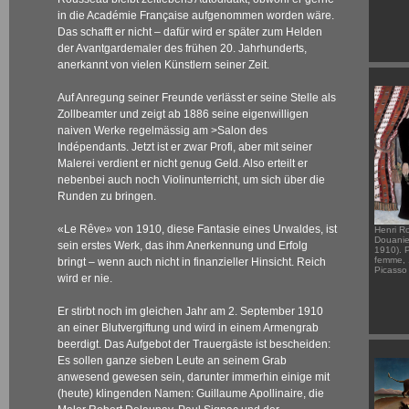
in die Académie Française aufgenommen worden wäre.
Das schafft er nicht – dafür wird er später zum Helden
der Avantgardemaler des frühen 20. Jahrhunderts,
anerkannt von vielen Künstlern seiner Zeit.
Auf Anregung seiner Freunde verlässt er seine Stelle als
Zollbeamter und zeigt ab 1886 seine eigenwilligen
naiven Werke regelmässig am
>Salon des
Indépendants
. Jetzt ist er zwar Profi, aber mit seiner
Malerei verdient er nicht genug Geld. Also erteilt er
nebenbei auch noch Violinunterricht, um sich über die
Runden zu bringen.
«Le Rêve» von 1910, diese Fantasie eines Urwaldes, ist
Henri R
Douanie
sein erstes Werk, das ihm Anerkennung und Erfolg
1910). P
femme,
bringt – wenn auch nicht in finanzieller Hinsicht. Reich
Picasso 
wird er nie.
Er stirbt noch im gleichen Jahr am 2. September 1910
an einer Blutvergiftung und wird in einem Armengrab
beerdigt. Das Aufgebot der Trauergäste ist bescheiden:
Es sollen ganze sieben Leute an seinem Grab
anwesend gewesen sein, darunter immerhin einige mit
(heute) klingenden Namen: Guillaume Apollinaire, die