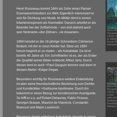
Henri Rousseau kommt 1844 als Sohn eines Pariser
Eisenwarenhändlers zur Welt. Eigentlich interessiert er
sich für Dichtung und Musik. Im Militär dient in einem
Infanterieregiment als Klarinettist. Danach arbeitet er als
Beamter bei der Zollbehörde – von dort stammt auch
Henri R
sein Nickname «der Zöllner», «le douanier».
Douanie
1910). P
le bébé!
1869 heiratet er die 18-jährige Schneiderin Clémence
Kunst 
Winterth
Boitard, mit der er neun Kinder hat. Etwa um 1884
herum beginnt er zu malen – als Autodidakt. Da ist er
bereits 40 Jahre alt. Ein Schriftsteller ist es, der als Erster
die Qualität seiner Bilder entdeckt: Alfred Jarry. Durch
diesen lernt er auch
>Paul Gauguin
kennen und dann in
dessen Atelier
>Edgar Degas
.
Besonders wichtig für Rousseaus weitere Entwicklung
ist aber seine freundschaftliche Beziehung zum Dichter
Henri R
und Kunstkritiker
>Guillaume Apollinaire
. Durch ihn
Douanie
1910). 
bekommt er einen Bezug zur künstlerischen Avantgarde.
Löwe
So trifft er u.a. auf Robert Delaunay, Pablo Picasso,
wirft sic
Antilop
Georges Braque, Maurice de Vlaminck, Constantin
Fondati
Riehen-
Brancusi und Marie Laurencin.
Rousseau bleibt zeitlebens Autodidakt, obwohl er gerne