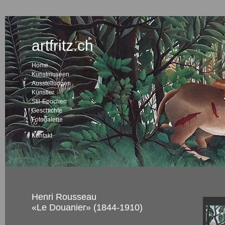
artfritz.ch
Home
Kunstmuseen
Ausstellungen
Künstler
Stil-Epochen
Geschichte
Fotogalerie
Kontakt
Henri Rousseau
«Le Douanier» (1844-1910)