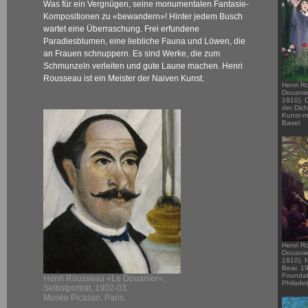
Was für ein Vergnügen, seine monumentalen Fantasie-
Kompositionen zu «bewandern»! Hinter jedem Busch
wartet eine Überraschung. Frei erfundene
Paradiesblumen, eine liebliche Fauna und Löwen, die
an Frauen schnuppern. Es sind Werke, die zum
Schmunzeln verleiten und gute Laune machen. Henri
Rousseau ist ein Meister der Naiven Kunst.
Henri R
Douanie
1910). 
der Dich
Kunst-
Basel.
Henri R
Douanie
1910). 
Bear, 1
Foundat
Henri Rousseau «Le Douanier»,
Philadel
Selbstporträt, 1902-03.
Musée Picasso, Paris.