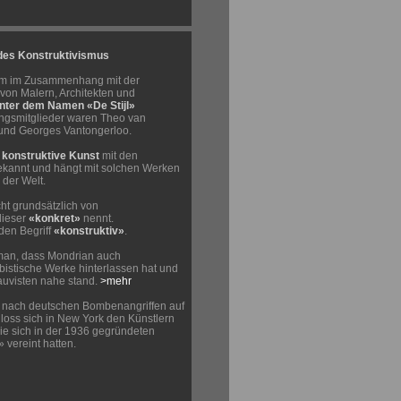
 des Konstruktivismus
lem im Zusammenhang mit der
von Malern, Architekten und
nter dem Namen «De Stijl»
ngsmitglieder waren Theo van
und Georges Vantongerloo.
e
konstruktive Kunst
mit den
kannt und hängt mit solchen Werken
 der Welt.
cht grundsätzlich von
dieser
«konkret»
nennt.
den Begriff
«konstruktiv»
.
 man, dass Mondrian auch
bistische Werke hinterlassen hat und
auvisten
nahe stand.
>mehr
 nach deutschen Bombenangriffen auf
loss sich in New York den Künstlern
die sich in der 1936 gegründeten
» vereint hatten.