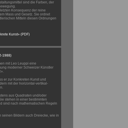
altungsmittel sind die Farben, der
 Bewegung.
r letzten Konsequenz der reine
em Mass und Gesetz. Sie ordnet
tlerischen Mitteln diesen Ordnungen
nkrete Kunst» (PDF)
2-1988)
en mit Leo Leuppi eine
igung moderner Schweizer Künstler
z».
ss er zur Konkreten Kunst und
dern mit der horizontal-vertikal-
n.
stens aus Quadraten und/oder
ie stehen in einer bestimmten
d sind nach mathematischen Regeln
in seinen Bildern auch Dreiecke, wie in