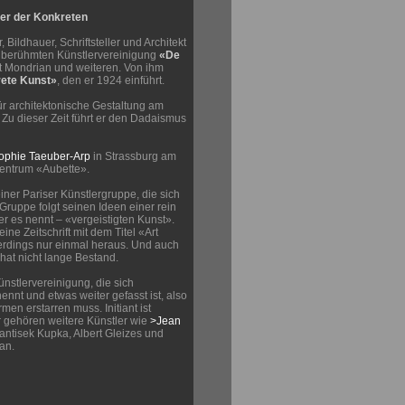
er der Konkreten
 Bildhauer, Schriftsteller und Architekt
r berühmten Künstlervereinigung
«De
 Mondrian und weiteren. Von ihm
ete Kunst»
, den er 1924 einführt.
für architektonische Gestaltung am
. Zu dieser Zeit führt er den Dadaismus
ophie Taeuber-Arp
in Strassburg am
entrum «Aubette».
iner Pariser Künstlergruppe, die sich
Gruppe folgt seinen Ideen einer rein
r es nennt – «vergeistigten Kunst».
ne Zeitschrift mit dem Titel «Art
erdings nur einmal heraus. Und auch
hat nicht lange Bestand.
ünstlervereinigung, die sich
ennt und etwas weiter gefasst ist, also
men erstarren muss. Initiant ist
r gehören weitere Künstler wie
>Jean
rantisek Kupka, Albert Gleizes und
an.