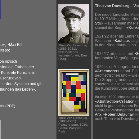
Theo van Doesburg – Vat
Der niederländische Maler,
ist 1917 Mitbegründer de
Stijl»
– zusammen mit Piet
stammt der Begriff
«Konkr
1921/22 ist er als Lehrer 
Weimarer
>Bauhaus
tätig
te»,
>Max Bill
,
in den Niederlanden ein.
Theo Van Doesburg
(1883-1931).
its so:
©Netherlands
1926/27 arbeitet er mit
>S
Institute for Art, Den
berühmten Vergnügungsz
Haag.
von optisch
1929 ist er Mitbegründer e
ind die Farben, der
«Art concret»
nennt. Die 
Konkrete Kunst ist in
geometrischen und – wie e
Ausdruck von
Die Gruppe gründet auch ei
 ordnet Systeme und gibt
concret», diese kommt all
die Künstlergruppe selbst 
Ordnungen das Leben».
Ihr folgt 1931 eine neue K
«Abstraction-Création»
n
nicht in geometrischen For
st» (PDF)
Georges Vantongerloo. Ih
Arp
,
>Robert Delaunay
, F
Theo Van Doesburg
auch Theo van Doesburg 
(1883-1931).
Peinture pure, 1920.
Centre Pompidou,
Paris.