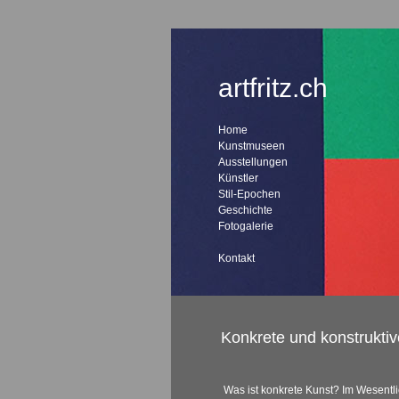
artfritz.ch
Home
Kunstmuseen
Ausstellungen
Künstler
Stil-Epochen
Geschichte
Fotogalerie
Kontakt
Konkrete und konstrukti
Was ist konkrete Kunst? Im Wesentli