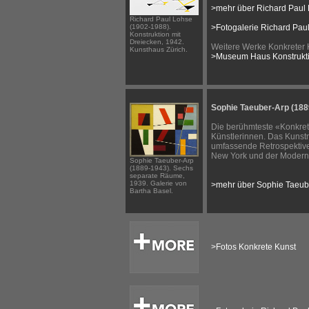
>mehr über Richard Paul
Richard Paul Lohse
(1902-1988).
>Fotogalerie Richard Pau
Konstruktion mit
Dreiecken, 1942.
Weitere Werke Konkreter 
Kunsthaus Zürich.
>Museum Haus Konstrukti
Sophie Taeuber-Arp (188
Die berühmteste «Konkret
Künstlerinnen. Das Kunst
umfassende Retrospektiv
New York und der Modern 
Sophie Taeuber-Arp
(1889-1943). Sechs
separate Räume,
1939. Galerie von
>mehr über Sophie Taeub
Bartha Basel.
>Fotos Konkrete Kunst