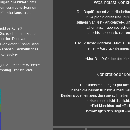
Was heisst Konkr
gen. Sie bildet nichts
ern verarbeitet Formen,
Der Begriff stammt vom Niederlä
Künstler konstruiert
1924 prägte er ihn und 1930 
seinem Manifest «Art concret». Un
mathematisch‑geometrischen
truktive Kunst?
und nichts aus der sichtbaren 
 Sie ist eher eine Frage
ünstler. Theo van
Der «Zürcher Konkrete» Max Bill s
 konkreter Künstler; aber
einen «Ausdruck desmensc
 – ebenso Geometrisches
konstruktiv.
>Max Bill: Definition der Ko
ger Vertreter der «Zürcher
chnung «konstruktive
Konkret oder kon
Die Unterscheidung ist gar nicht
haben die beiden Kunststile mehr V
Beiden ist gemeinsam, dass sie auf mathe
basieren und nicht die sicht
>Piet Mondrian
und
>Ric
bevorzugten den Begriff «Ko