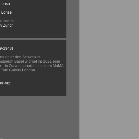
 Lohse
l Lohse
Kunst im
v Zürich
9-1943)
e» unter den Schweizer
museum Basel widmet ihr 2021 eine
e – in Zusammenarbeit mit dem MoMA
Tate Gallery London.
er-Arp