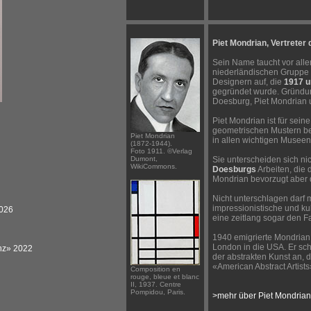
Piet Mondrian, Vertreter
Sein Name taucht vor al
niederländischen Gruppe 
Designern auf, die
1917 u
gegründet wurde. Gründu
Doesburg, Piet Mondrian 
Piet Mondrian ist für sein
geometrischen Mustern be
Piet Mondrian
in allen wichtigen Museen
(1872-1944).
Foto 1911. ©Verlag
Dumont,
Sie unterscheiden sich ni
WikiCommons.
Doesburgs
Arbeiten, die 
Mondrian bevorzugt aber 
Nicht unterschlagen darf
impressionistische und ku
2026
eine zeitlang sogar den F
1940 emigrierte Mondrian
London in die USA. Er sch
nz» 2022
der abstrakten Kunst an, 
«American Abstract Artists
Composition en
rouge, bleue et blanc
II, 1937. Centre
Pompidou, Paris.
>mehr über Piet Mondrian