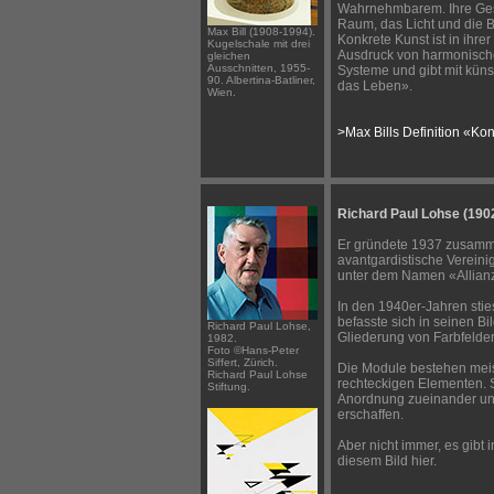
Wahrnehmbarem. Ihre Gest
Raum, das Licht und die
Max Bill (1908-1994).
Konkrete Kunst ist in ihre
Kugelschale mit drei
Ausdruck von harmonisch
gleichen
Ausschnitten, 1955-
Systeme und gibt mit küns
90. Albertina-Batliner,
das Leben».
Wien.
>Max Bills Definition «Ko
Richard Paul Lohse (190
Er gründete 1937 zusamm
avantgardistische Verein
unter dem Namen «Allian
In den 1940er-Jahren stie
befasste sich in seinen Bil
Richard Paul Lohse,
Gliederung von Farbfelder
1982.
Foto ©Hans-Peter
Siffert, Zürich.
Die Module bestehen mei
Richard Paul Lohse
rechteckigen Elementen. S
Stiftung.
Anordnung zueinander un
erschaffen.
Aber nicht immer, es gibt 
diesem Bild hier.