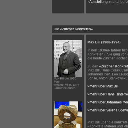
>Ausstellung «der andere
Die «Zürcher Konkreten»
Max Bill (1908-1994)
In den 1930er-Jahren bild
Konkreten». Sie ging von
die heute Zürcher Hochsch
Zu den
«Zürcher Konkre
Max Bill, Hans Coray, Cami
Johannes Itten, Leo Leup
Lohse, Anton Stankowski, 
Max Bill um 1970.
Foto
©Marcel Vogt, ETH-
>mehr über Max Bill
Bibliothek Zürich.
>mehr über Hans Hinterrei
>mehr über Johannes Itte
>mehr über Verena Loew
Max Bill über die konkrete
«Konkrete Malerei und Plas