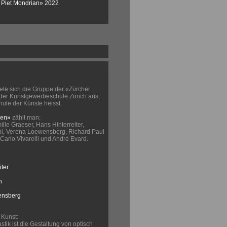
 Piet Mondrian» 2022
ete sich die Gruppe der «Zürcher
 der Kunstgewerbeschule Zürich aus,
ule der Künste heisst.
ten»
zählt man:
lle Graeser, Hans Hinterreiter,
pi, Verena Loewensberg, Richard Paul
Carlo Vivarelli und André Evard.
ter
n
ensberg
 Kunst:
tik ist die Gestaltung von optisch