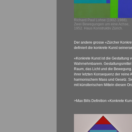
Richard Paul Lohse (1902-1988).
Zwei Bewegungen um eine Achse,
1952. Haus Konstruktiv Zürich.
Der andere grosse «Zürcher Konkre
definiert die konkrete Kunst seinerse
«Konkrete Kunst ist die Gestaltung 
Wahrnehmbarem. Gestaltungsmittel s
Raum, das Licht und die Bewegung. 
ihrer letzten Konsequenz der reine 
harmonischem Mass und Gesetz. Sie
mit künstlerischen Mitteln diesen 
>Max Bills Definition «Konkrete Kun