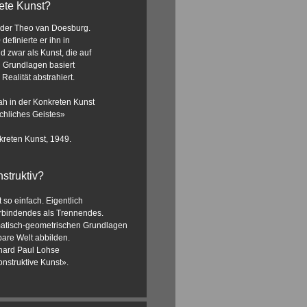
ete Kunst?
nder Theo van Doesburg.
definierte er ihn in
d zwar als Kunst, die auf
 Grundlagen basiert
Realität abstrahiert.
ah in der Konkreten Kunst
hliches Geistes»
nkreten Kunst, 1949.
struktiv?
 so einfach. Eigentlich
erbindendes als Trennendes.
matisch-geometrischen Grundlagen
bare Welt abbilden.
hard Paul Lohse
nstruktive Kunst».