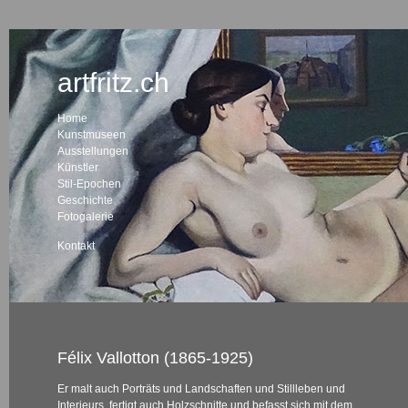
artfritz.ch
Home
Kunstmuseen
Ausstellungen
Künstler
Stil-Epochen
Geschichte
Fotogalerie
Kontakt
Félix Vallotton (1865-1925)
Er malt auch Porträts und Landschaften und Stillleben und
Interieurs, fertigt auch Holzschnitte und befasst sich mit dem