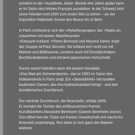
sondern in der
>Académie Julian
. Bereits drei Jahre später kann
er im Salon des Artistes Français ausstellen. In der Schweiz sind
seine Arbeiten erst 1890 zum ersten Mal zu sehen – an der
Exposition Nationale Suisse des Beaux Art, in Bern.
In Paris schliesst er sich der «Rebellengruppe» der
>Nabis
an,
zusammen mit seinen Malerfreunden
>Edouard Vuillard
,
>Pierre Bonnard
und Maurice Denis. Kopf
der Gruppe ist Paul Sérusier. Sie befasst sich nicht nur mit
Malerei und Bildhauerei, sondern auch mit Drucktechniken,
Buchillustrationen und mit dem japanischen Holzschnitt.
Furore macht Vallotton dann mit seinem Gemälde
«Das Bad am Sommerabend», das er 1893 im Salon des
Indépendents in Paris zeigt. Ein «Skandalbild» mit nackten
badenden Damen, das ihm Aufmerksamkeit bringt – und den
künstlerischen Durchbruch.
Der nächste Durchbruch, der finanzielle, erfolgt 1899:
Er heiratet die Tochter des einflussreichen Pariser
Kunsthändlers Alexandre Bernheim (Galerie Bernheim-Jeune).
Das öffnet ihm die Türen zur Pariser Gesellschaft und macht ihn
finanziell unabhängig. Nun kann er sich ganz der Malerei
widmen.