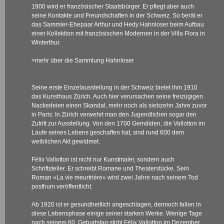
1900 wird er französischer Staatsbürger. Er pflegt aber auch
seine Kontakte und Freundschaften in der Schweiz. So berät er
das Sammler-Ehepaar Arthur und Hedy Hahnloser beim Aufbau
einer Kollektion mit französischen Modernen in der Villa Flora in
Winterthur.
>mehr über die Sammlung Hahnloser
Seine erste Einzelausstellung in der Schweiz bietet ihm 1910
das Kunsthaus Zürich. Auch hier verursachen seine freizügigen
Nackedeien einen Skandal, mehr noch als siebzehn Jahre zuvor
in Paris: In Zürich verwehrt man den Jugendlichen sogar den
Zutritt zur Ausstellung. Von den 1700 Gemälden, die Vallotton im
Laufe seines Lebens geschaffen hat, sind rund 600 dem
weiblichen Akt gewidmet.
Félix Vallotton ist nicht nur Kunstmaler, sondern auch
Schriftsteller. Er schreibt Romane und Theaterstücke. Sein
Roman «La vie meurtrière» wird zwei Jahre nach seinem Tod
posthum veröffentlicht.
Ab 1920 ist er gesundheitlich angeschlagen, dennoch fallen in
diese Lebensphase einige seiner starken Werke. Wenige Tage
nach seinem 60. Geburtstag stirbt Félix Vallotton im Dezember