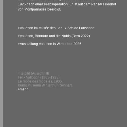
1925 nach einer Krebsoperation. Er ist auf dem Pariser Friedhof
von Montparnasse beerdigt.
>Vallotton im Musée des Beaux-Arts de Lausanne
>Vallotton, Bonnard und die Nabis (Bern 2022)
>Ausstellung Vallotton in Winterthur 2025
Titelbild (Ausschnitt)
Felix Vallotton (1865-1925).
Le repos des modèles, 1905.
Kunst Museum Winterthur Reinhart.
>mehr